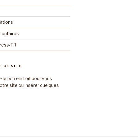
cations
mentaires
Press-FR
E CE SITE
e le bon endroit pour vous
otre site ou insérer quelques