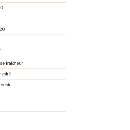
20
020
S
se fraîcheur
nspiré
venir