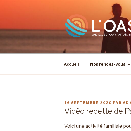
Aller
au
contenu
principal
Accueil
Nos rendez-vous
PUBLIÉ
16 SEPTEMBRE 2020
PAR
AD
LE
Vidéo recette de P
Voici une activité familiale p