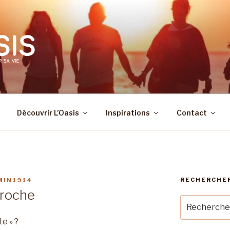
Découvrir L’Oasis
Inspirations
Contact
RECHERCHE
MIN1914
proche
Recherche
pour
e » ?
: