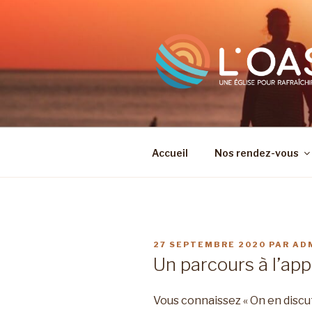
Aller
au
contenu
principal
Accueil
Nos rendez-vous
PUBLIÉ
27 SEPTEMBRE 2020
PAR
AD
LE
Un parcours à l’ap
Vous connaissez « On en discut