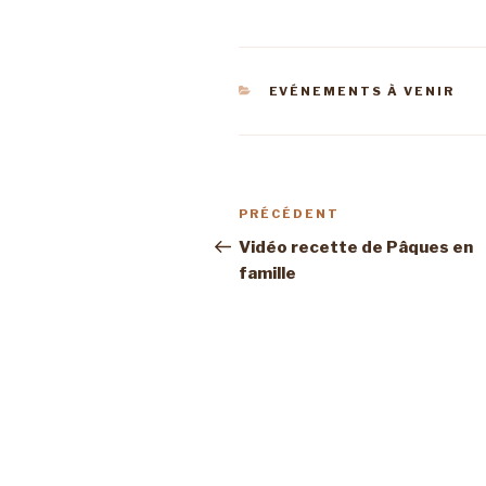
CATÉGORIES
EVÉNEMENTS À VENIR
Navigation
Article
PRÉCÉDENT
de
précédent
Vidéo recette de Pâques en
famille
l’article