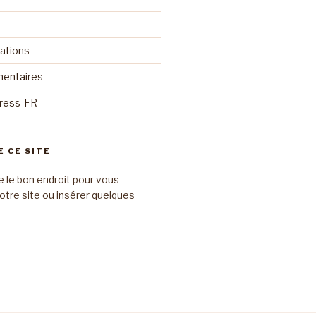
cations
mentaires
Press-FR
E CE SITE
e le bon endroit pour vous
otre site ou insérer quelques