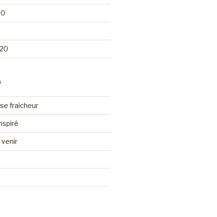
20
020
S
se fraîcheur
nspiré
venir