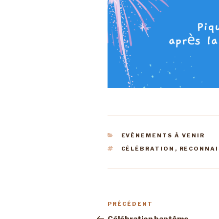
CATÉGORIES
EVÉNEMENTS À VENIR
ÉTIQUETTES
CÉLÉBRATION
,
RECONNA
Navigation
Article
PRÉCÉDENT
de
précédent