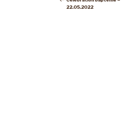
Célébration baptême –
22.05.2022
l’article