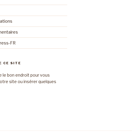
cations
mentaires
Press-FR
E CE SITE
e le bon endroit pour vous
otre site ou insérer quelques