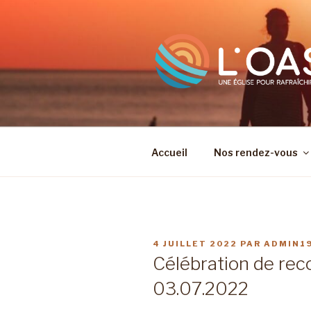
Aller
au
contenu
principal
Accueil
Nos rendez-vous
PUBLIÉ
4 JUILLET 2022
PAR
ADMIN1
LE
Célébration de rec
03.07.2022