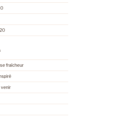
20
020
S
se fraîcheur
nspiré
venir