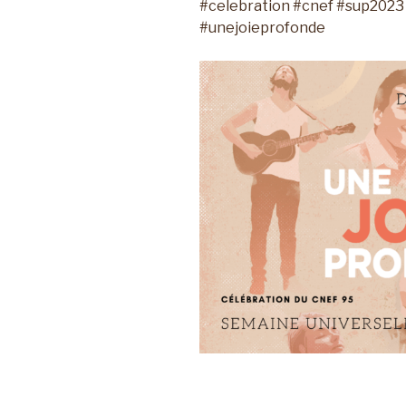
#celebration #cnef #sup202
#unejoieprofonde