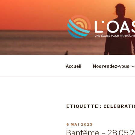
Aller
au
contenu
principal
Accueil
Nos rendez-vous
ÉTIQUETTE :
CÉLÉBRATI
PUBLIÉ
6 MAI 2023
LE
Baptême – 28.05.