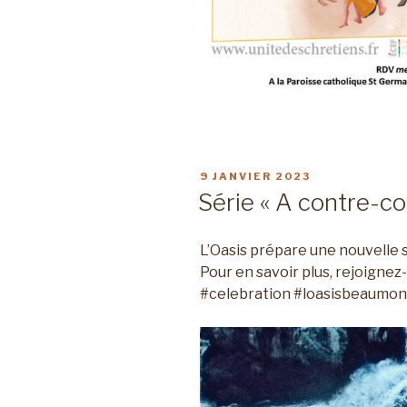
PUBLIÉ
9 JANVIER 2023
LE
Série « A contre-co
L’Oasis prépare une nouvelle 
Pour en savoir plus, rejoignez-
#celebration #loasisbeaumon