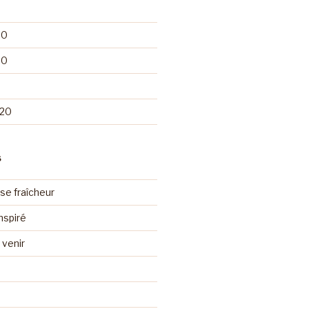
20
20
020
S
se fraîcheur
nspiré
venir