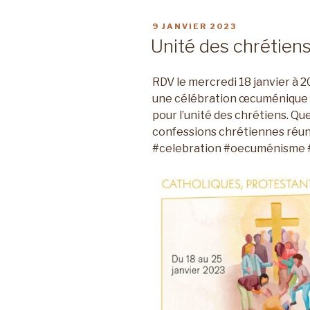
PUBLIÉ
9 JANVIER 2023
LE
Unité des chrétien
RDV le mercredi 18 janvier à 2
une célébration œcuménique d
pour l’unité des chrétiens. Qu
confessions chrétiennes réuni
#celebration #oecuménisme 