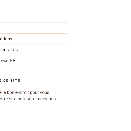
cations
mentaires
Press-FR
E CE SITE
e le bon endroit pour vous
otre site ou insérer quelques