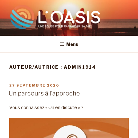
Aller
au
contenu
principal
Menu
AUTEUR/AUTRICE :
ADMIN1914
PUBLIÉ
27 SEPTEMBRE 2020
LE
Un parcours à l’approche
Vous connaissez « On en discute » ?