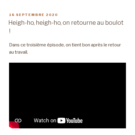
PUBLIÉ
16 SEPTEMBRE 2020
LE
Heigh-ho, heigh-ho, on retourne au boulot
!
Dans ce troisième épisode, on tient bon après le retour
au travail.