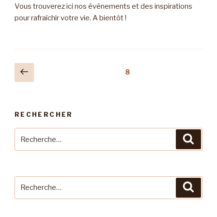
Vous trouverez ici nos événements et des inspirations
pour rafraîchir votre vie. A bientôt !
Pagination
Page
Page
8
précédente
des
publications
RECHERCHER
Recherche
Reche
pour
:
Recherche
Reche
pour
: