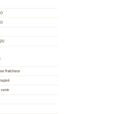
20
20
020
S
se fraîcheur
nspiré
venir