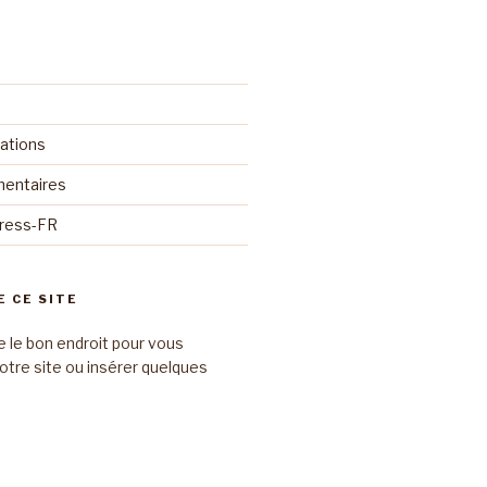
cations
mentaires
Press-FR
E CE SITE
e le bon endroit pour vous
otre site ou insérer quelques