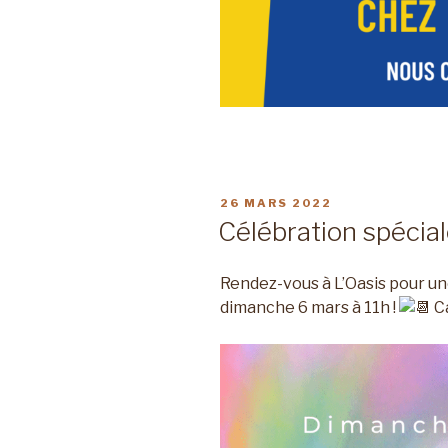
PUBLIÉ
26 MARS 2022
LE
Célébration spécia
Rendez-vous à L’Oasis pour un
dimanche 6 mars à 11h !
Ca