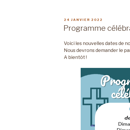
PUBLIÉ
24 JANVIER 2022
LE
Programme célébr
Voici les nouvelles dates de no
Nous devrons demander le pas
A bientôt !