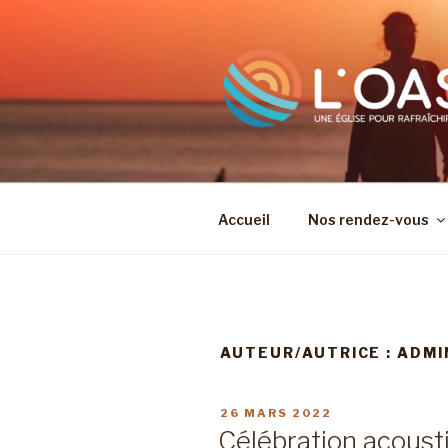
Aller
au
contenu
principal
Accueil
Nos rendez-vous
AUTEUR/AUTRICE :
ADMI
PUBLIÉ
26 MARS 2022
LE
Célébration acoust