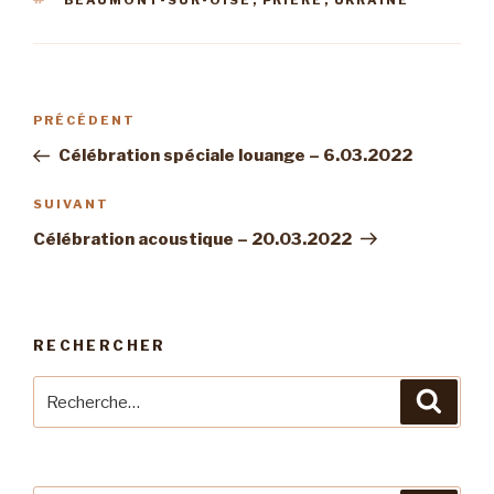
BEAUMONT-SUR-OISE
,
PRIÈRE
,
UKRAINE
Navigation
Article
PRÉCÉDENT
de
précédent
Célébration spéciale louange – 6.03.2022
l’article
Article
SUIVANT
suivant
Célébration acoustique – 20.03.2022
RECHERCHER
Recherche
Reche
pour
: