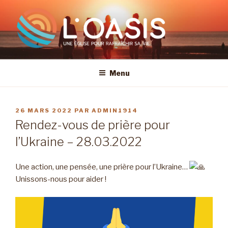
Aller
au
contenu
principal
Menu
PUBLIÉ
26 MARS 2022
PAR
ADMIN1914
LE
Rendez-vous de prière pour
l’Ukraine – 28.03.2022
Une action, une pensée, une prière pour l’Ukraine…
Unissons-nous pour aider !