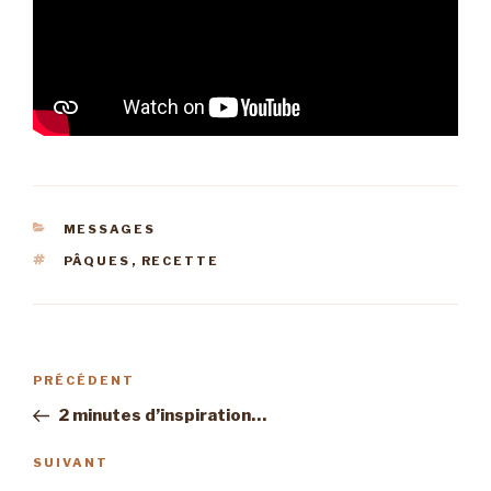
CATÉGORIES
MESSAGES
ÉTIQUETTES
PÂQUES
,
RECETTE
Navigation
Article
PRÉCÉDENT
de
précédent
2 minutes d’inspiration…
l’article
Article
SUIVANT