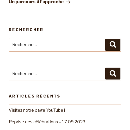
suivant
Un parcours à l’approche
RECHERCHER
Recherche
Reche
pour
:
Recherche
Reche
pour
:
ARTICLES RÉCENTS
Visitez notre page YouTube !
Reprise des célébrations – 17.09.2023