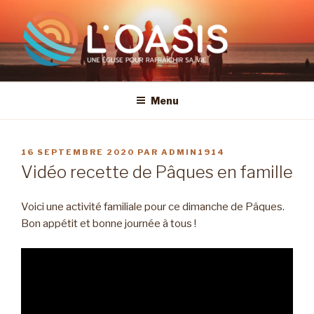
Aller
au
contenu
principal
Menu
PUBLIÉ
16 SEPTEMBRE 2020
PAR
ADMIN1914
LE
Vidéo recette de Pâques en famille
Voici une activité familiale pour ce dimanche de Pâques.
Bon appétit et bonne journée à tous !