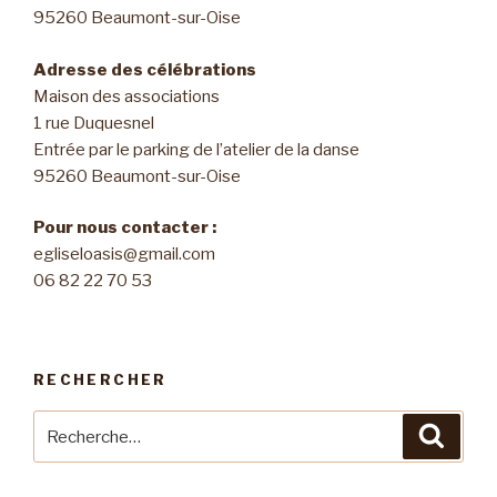
95260 Beaumont-sur-Oise
Adresse des célébrations
Maison des associations
1 rue Duquesnel
Entrée par le parking de l’atelier de la danse
95260 Beaumont-sur-Oise
Pour nous contacter :
egliseloasis@gmail.com
06 82 22 70 53
RECHERCHER
Recherche
Reche
pour
: