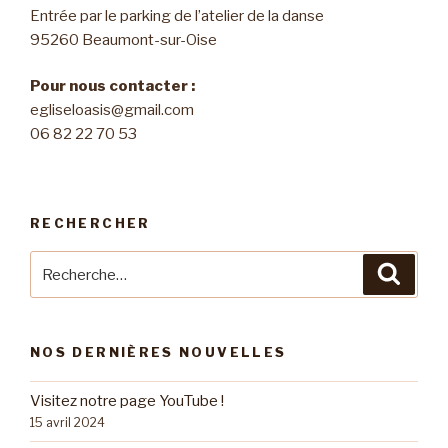
Entrée par le parking de l’atelier de la danse
95260 Beaumont-sur-Oise
Pour nous contacter :
egliseloasis@gmail.com
06 82 22 70 53
RECHERCHER
Recherche
Reche
pour
:
NOS DERNIÈRES NOUVELLES
Visitez notre page YouTube !
15 avril 2024