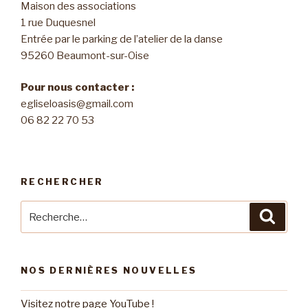
Maison des associations
1 rue Duquesnel
Entrée par le parking de l’atelier de la danse
95260 Beaumont-sur-Oise
Pour nous contacter :
egliseloasis@gmail.com
06 82 22 70 53
RECHERCHER
Recherche
Reche
pour
:
NOS DERNIÈRES NOUVELLES
Visitez notre page YouTube !