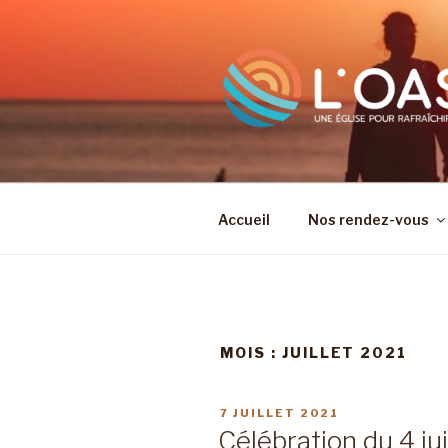
Aller
au
contenu
principal
Accueil
Nos rendez-vous
MOIS :
JUILLET 2021
PUBLIÉ
7 JUILLET 2021
LE
Célébration du 4 jui