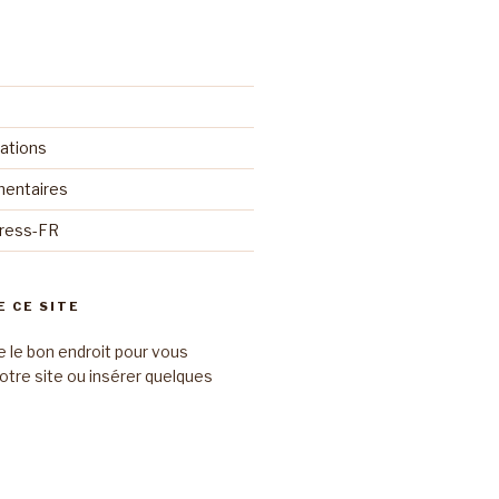
cations
mentaires
Press-FR
E CE SITE
e le bon endroit pour vous
otre site ou insérer quelques