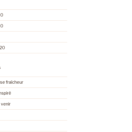
20
20
020
S
se fraîcheur
nspiré
venir