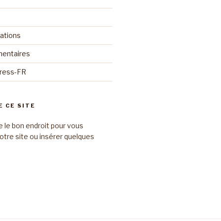
cations
mentaires
Press-FR
E CE SITE
e le bon endroit pour vous
otre site ou insérer quelques