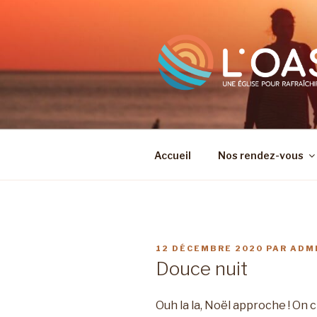
Aller
au
contenu
principal
Accueil
Nos rendez-vous
PUBLIÉ
12 DÉCEMBRE 2020
PAR
ADM
LE
Douce nuit
Ouh la la, Noël approche ! On 