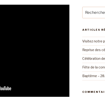
Recherche
pour
:
ARTICLES R
Visitez notre 
Reprise des cé
Célébration d
Fête de la con
Baptême – 28
COMMENTAI