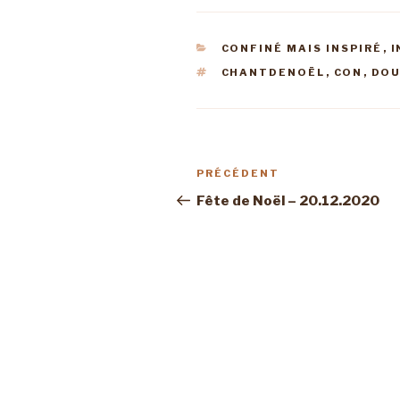
CATÉGORIES
CONFINÉ MAIS INSPIRÉ
,
I
ÉTIQUETTES
CHANTDENOËL
,
CON
,
DOU
Navigation
Article
PRÉCÉDENT
de
précédent
Fête de Noël – 20.12.2020
l’article