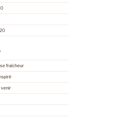
20
020
S
se fraîcheur
nspiré
venir