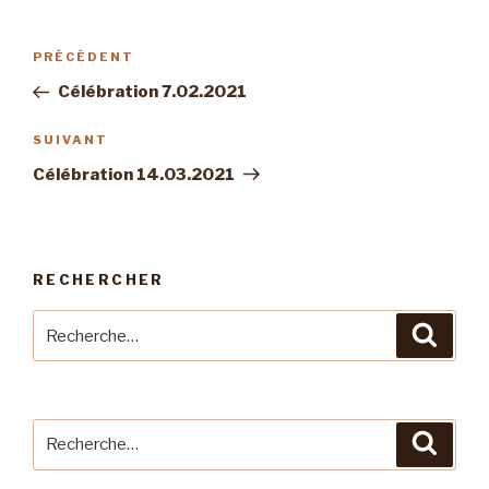
Navigation
Article
PRÉCÉDENT
de
précédent
Célébration 7.02.2021
l’article
Article
SUIVANT
suivant
Célébration 14.03.2021
RECHERCHER
Recherche
Reche
pour
:
Recherche
Reche
pour
: