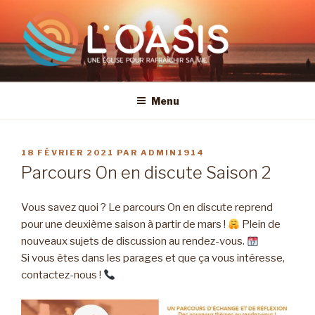
Aller
au
contenu
principal
Menu
PUBLIÉ
18 FÉVRIER 2021
PAR
ADMIN1914
LE
Parcours On en discute Saison 2
Vous savez quoi ? Le parcours On en discute reprend
pour une deuxième saison à partir de mars !
Plein de
nouveaux sujets de discussion au rendez-vous.
Si vous êtes dans les parages et que ça vous intéresse,
contactez-nous !