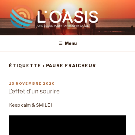
Aller
au
contenu
principal
Menu
ÉTIQUETTE :
PAUSE FRAICHEUR
PUBLIÉ
13 NOVEMBRE 2020
LE
L’effet d’un sourire
Keep calm & SMILE !