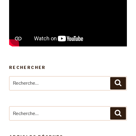
RECHERCHER
Recherche
Reche
pour
:
Recherche
Reche
pour
: