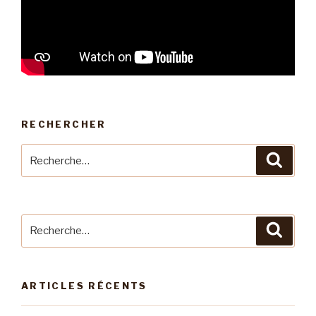
RECHERCHER
Recherche
Reche
pour
:
Recherche
Reche
pour
:
ARTICLES RÉCENTS