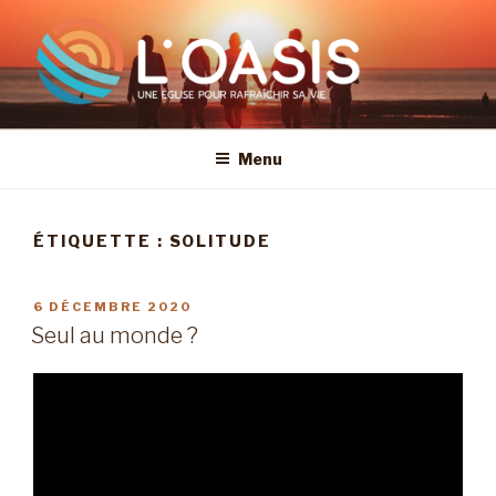
Aller
au
contenu
principal
Menu
ÉTIQUETTE :
SOLITUDE
PUBLIÉ
6 DÉCEMBRE 2020
LE
Seul au monde ?