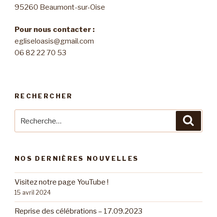
95260 Beaumont-sur-Oise
Pour nous contacter :
egliseloasis@gmail.com
06 82 22 70 53
RECHERCHER
Recherche
Reche
pour
:
NOS DERNIÈRES NOUVELLES
Visitez notre page YouTube !
15 avril 2024
Reprise des célébrations – 17.09.2023