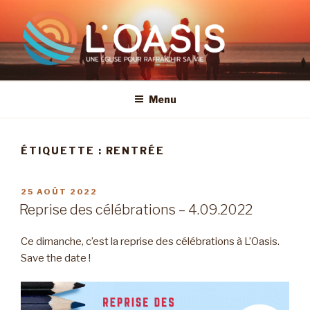
Aller
au
contenu
principal
Menu
ÉTIQUETTE :
RENTRÉE
PUBLIÉ
25 AOÛT 2022
LE
Reprise des célébrations – 4.09.2022
Ce dimanche, c’est la reprise des célébrations à L’Oasis.
Save the date !