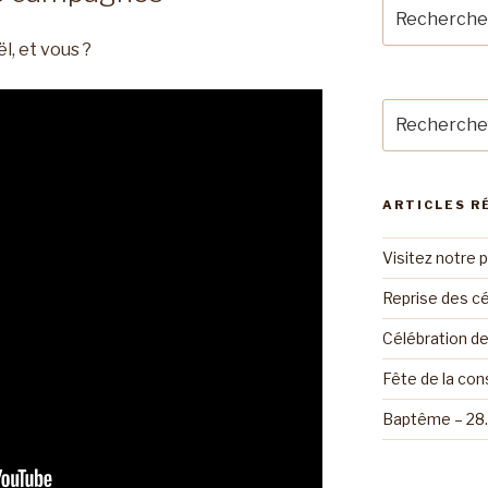
Recherche
pour
l, et vous ?
:
Recherche
pour
:
ARTICLES R
Visitez notre 
Reprise des cé
Célébration d
Fête de la con
Baptême – 28