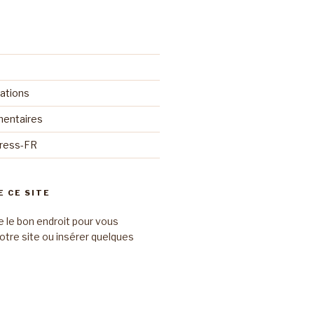
cations
mentaires
Press-FR
E CE SITE
e le bon endroit pour vous
otre site ou insérer quelques