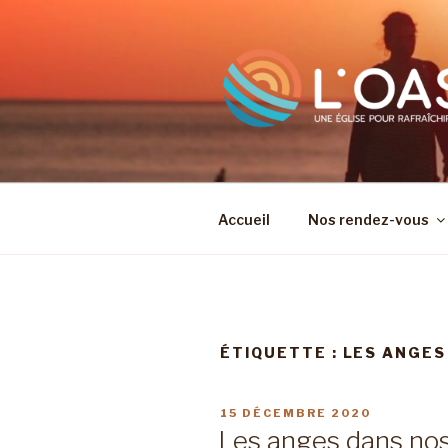
Aller
au
contenu
principal
Accueil
Nos rendez-vous
ÉTIQUETTE :
LES ANGES
PUBLIÉ
15 DÉCEMBRE 2020
LE
Les anges dans n