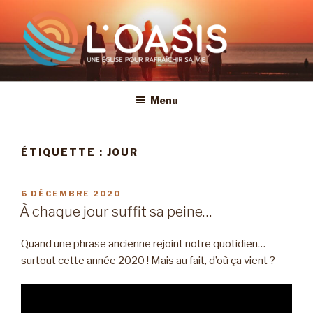
Aller
au
contenu
principal
Menu
ÉTIQUETTE :
JOUR
PUBLIÉ
6 DÉCEMBRE 2020
LE
À chaque jour suffit sa peine…
Quand une phrase ancienne rejoint notre quotidien…
surtout cette année 2020 ! Mais au fait, d’où ça vient ?