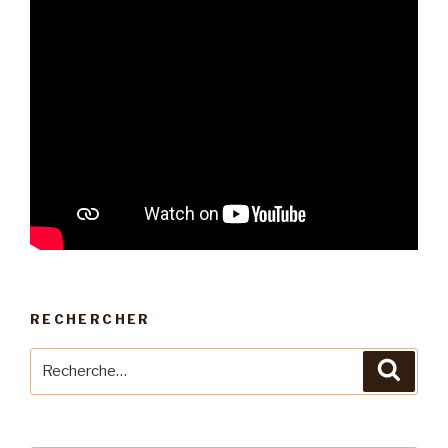
RECHERCHER
Recherche
Reche
pour
: