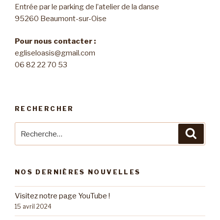
Entrée par le parking de l’atelier de la danse
95260 Beaumont-sur-Oise
Pour nous contacter :
egliseloasis@gmail.com
06 82 22 70 53
RECHERCHER
Recherche
Reche
pour
:
NOS DERNIÈRES NOUVELLES
Visitez notre page YouTube !
15 avril 2024